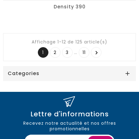
Density 390
Affichage 1-12 de 125 article(s)
1
2
3
…
11

Categories

Lettre d'informations
Recevez notre actualité et nos offres
promotionnelles